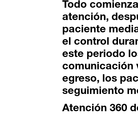
Todo comienza 
atención, despu
paciente media
el control dura
este periodo l
comunicación v
egreso, los pac
seguimiento m
Atención 360 d