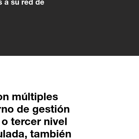
s a su red de
on múltiples
rno de gestión
o tercer nivel
culada, también