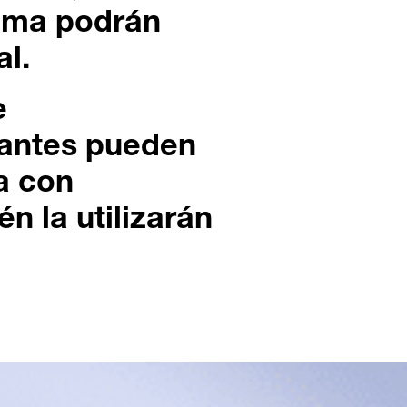
tema podrán
al.
e
tantes pueden
a con
én la utilizarán