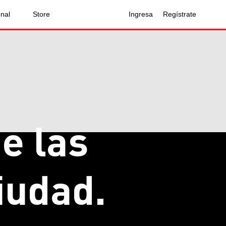
onal
Store
Ingresa
Regístrate
de las
iudad.