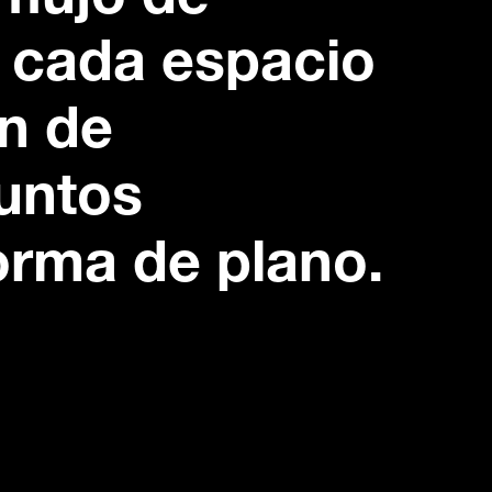
 flujo de
r cada espacio
ón de
untos
orma de plano.