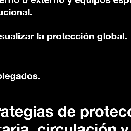
terno o externo y equipos esp
ucional.
ualizar la protección global.
plegados.
rategias de protecc