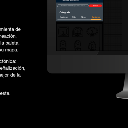
amienta de
neación,
la paleta,
 su mapa.
ctónica:
señalización,
ejor de la
esta.