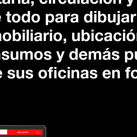
aria, circulación y
e todo para dibuja
mobiliario, ubicaci
insumos y demás p
 sus oficinas en f