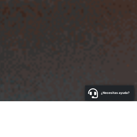
¿Necesitas ayuda?
a