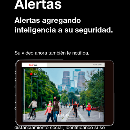
Alertas
Alertas agregando
inteligencia a su seguridad.
Su video ahora también le notifica.
Identifique comportamientos específicos y la
plataforma le notificará sobre la detección de
personas dentro del rango visual de sus
cámaras, realizando una captura y colocando
un marcador sobre el rostro de quien no esté
utilizando correctamente el cubrebocas o
cualquier otro elemento de protección.
Los analíticos cuentan con la detección de
distanciamiento social, identificando si se