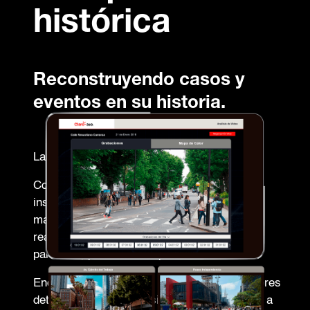
histórica
Reconstruyendo casos y
eventos en su historia.
La historia para recuperar eventos.
Conozca todo lo que ocurre en sus
instalaciones consultando el historial de
material registrado, alertas, detecciones
realizadas, conteos y más, de manera
particular, por vista o dependencia.
Encuentre los balances generales e indicadores
detectados por el análisis de video y acceda a