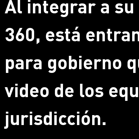
Al integrar a s
360, está entran
para gobierno q
video de los eq
jurisdicción.