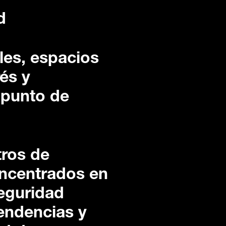
d
lles, espacios
és y
 punto de
tros de
oncentrados en
seguridad
pendencias y