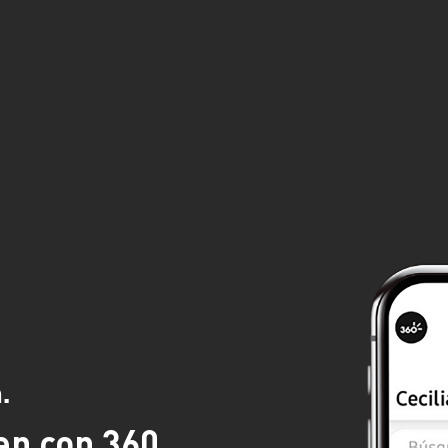
.
en con 360