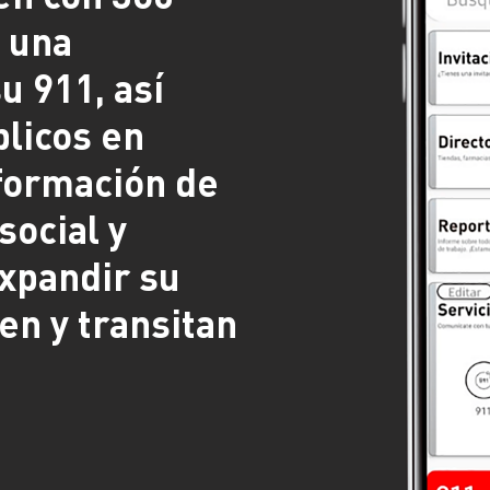
n una
u 911, así
licos en
formación de
social y
expandir su
en y transitan