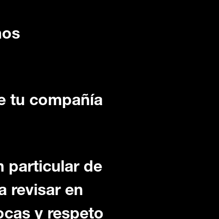
mos
de tu compañía
n particular de
 revisar en
ocas y respeto