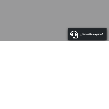
¿Necesitas ayuda?
a
N
Co