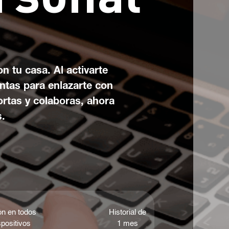
on tu casa. Al activarte
ntas para enlazarte con
ortas y colaboras, ahora
s.
ón en todos
Historial de
spositivos
1 mes