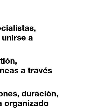
ialistas,
 unirse a
tión,
aneas a través
ones, duración,
a organizado