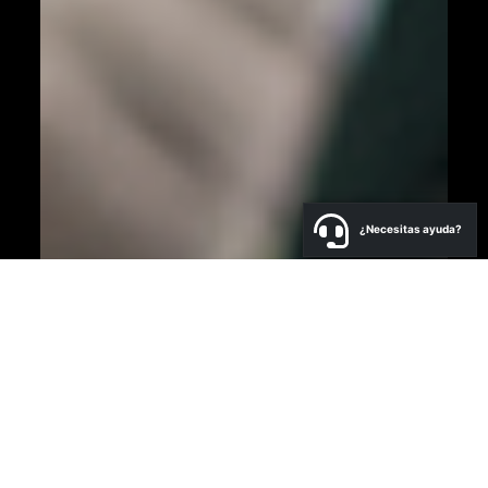
¿Necesitas ayuda?
a
N