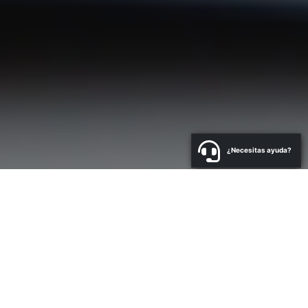
¿Necesitas ayuda?
a
N