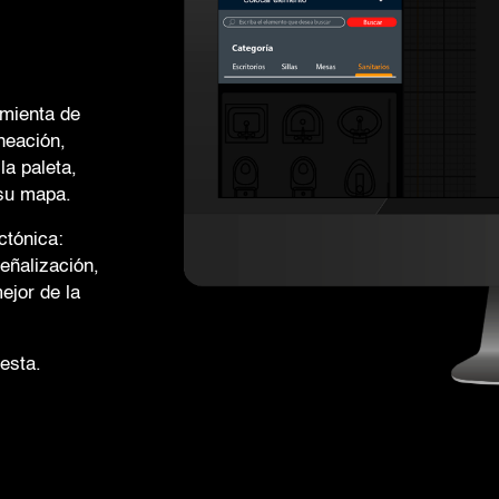
amienta de
neación,
la paleta,
 su mapa.
ctónica:
señalización,
ejor de la
esta.