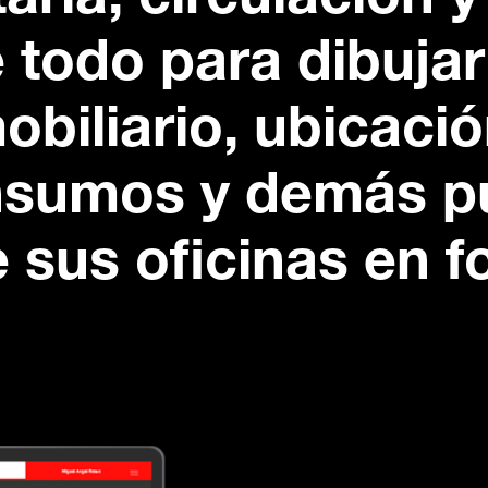
aria, circulación y
e todo para dibuja
mobiliario, ubicaci
insumos y demás p
 sus oficinas en f