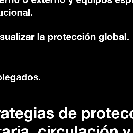
terno o externo y equipos esp
ucional.
ualizar la protección global.
plegados.
rategias de protecc