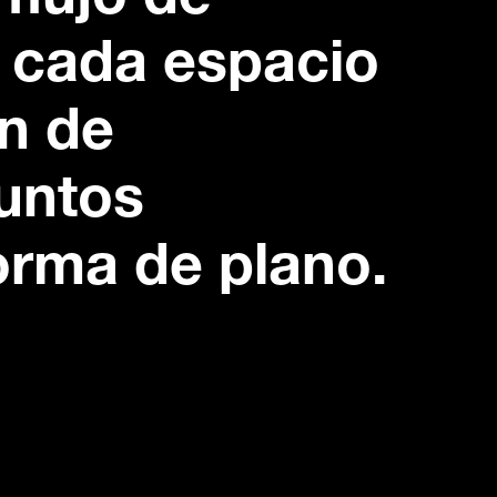
 flujo de
r cada espacio
ón de
untos
orma de plano.