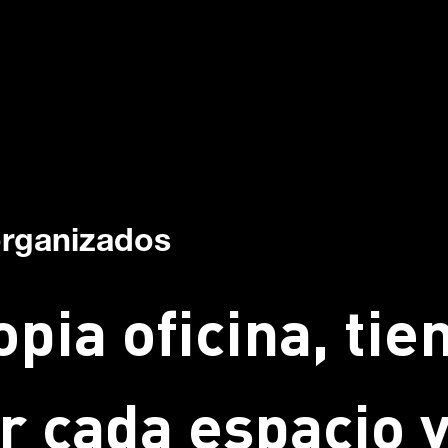
organizados
opia oficina, tie
r cada espacio y