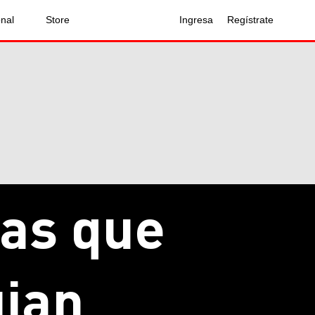
onal
Store
Ingresa
Regístrate
vas que
ujan