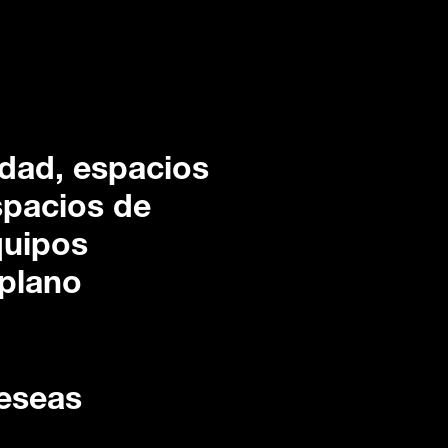
idad, espacios
spacios de
quipos
 plano
deseas