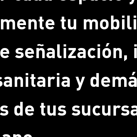
mente tu mobili
e señalización,
sanitaria y dem
s de tus sucurs
lano.