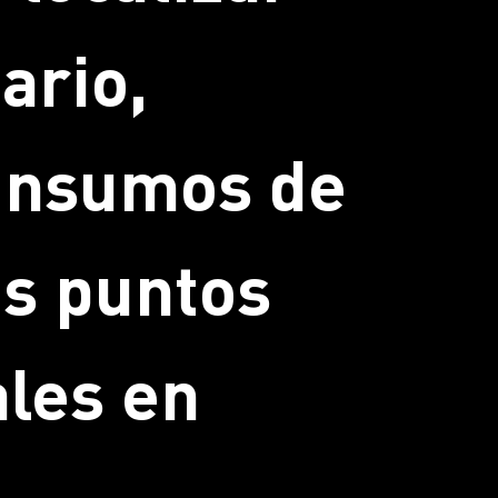
ario,
 insumos de
ás puntos
ales en