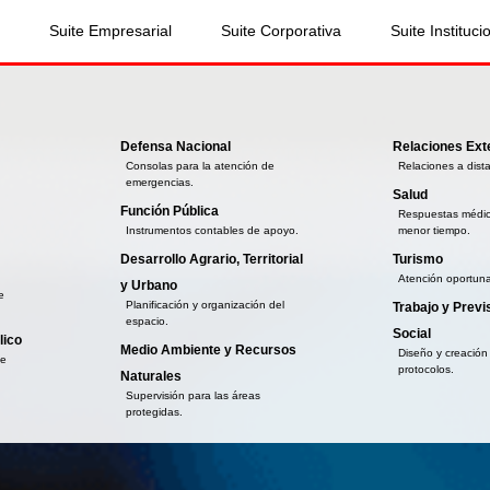
Suite Empresarial
Suite Corporativa
Suite Instituci
Defensa Nacional
Relaciones Ext
Consolas para la atención de
Relaciones a dist
emergencias.
Salud
Función Pública
Respuestas médi
Instrumentos contables de apoyo.
menor tiempo.
Desarrollo Agrario, Territorial
Turismo
Atención oportuna 
y Urbano
e
Planificación y organización del
Trabajo y Previ
espacio.
Social
lico
Medio Ambiente y Recursos
Diseño y creación
de
protocolos.
Naturales
Supervisión para las áreas
protegidas.