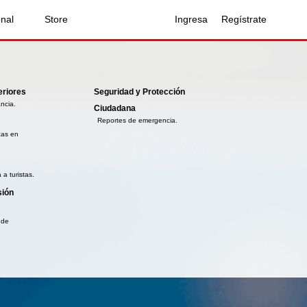
onal
Store
Ingresa
Regístrate
eriores
Seguridad y Protección
ancia.
Ciudadana
Reportes de emergencia.
cas en
a turistas.
sión
 de