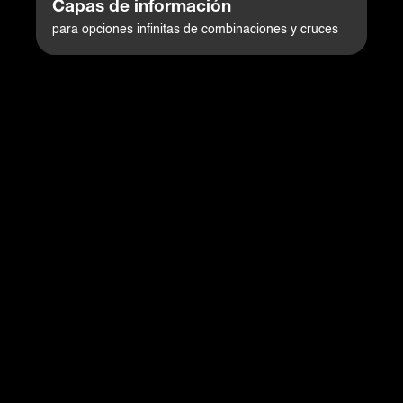
Capas de información
para opciones infinitas de combinaciones y cruces
Consulta especializada de infraestructura de Seguridad
Sanitaria, salud, inmunización y datos de pandemia
clasificados en