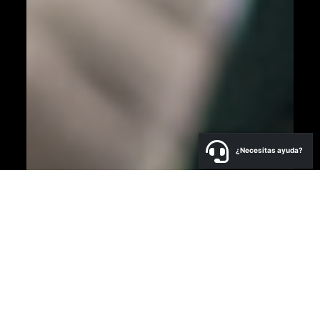
¿Necesitas ayuda?
a
N