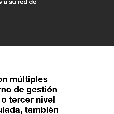
s a su red de
on múltiples
rno de gestión
o tercer nivel
culada, también