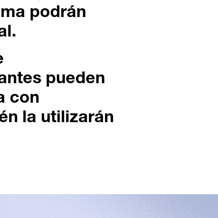
tema podrán
al.
e
tantes pueden
a con
én la utilizarán