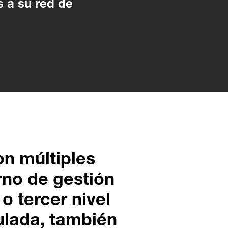
s a su red de
on múltiples
rno de gestión
o tercer nivel
culada, también