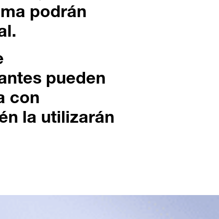
tema podrán
al.
e
tantes pueden
a con
én la utilizarán