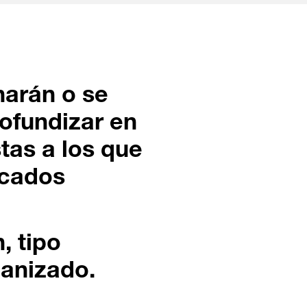
narán o se
rofundizar en
tas a los que
ocados
, tipo
ganizado.