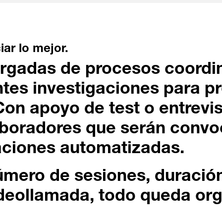
ar lo mejor.
rgadas de procesos coordi
ntes investigaciones para p
Con apoyo de test o entrevis
aboradores que serán conv
aciones automatizadas.
úmero de sesiones, duración
ideollamada, todo queda or