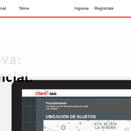
onal
Store
Ingresa
Regístrate
iva:
cial.