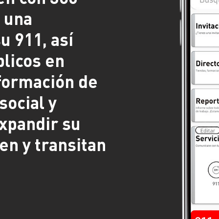
n una
u 911, así
licos en
formación de
social y
expandir su
en y transitan