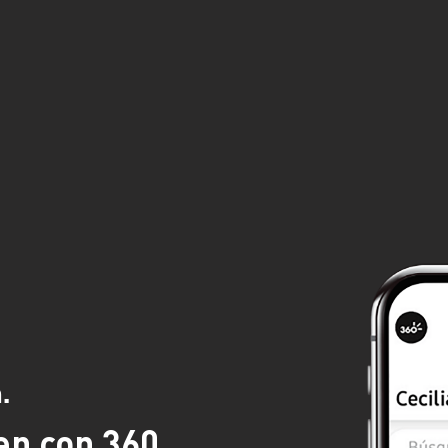
.
en con 360