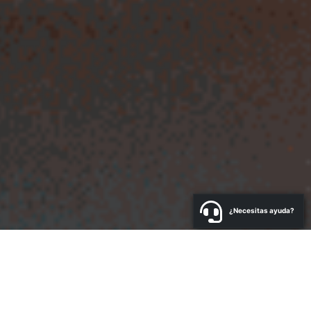
¿Necesitas ayuda?
a