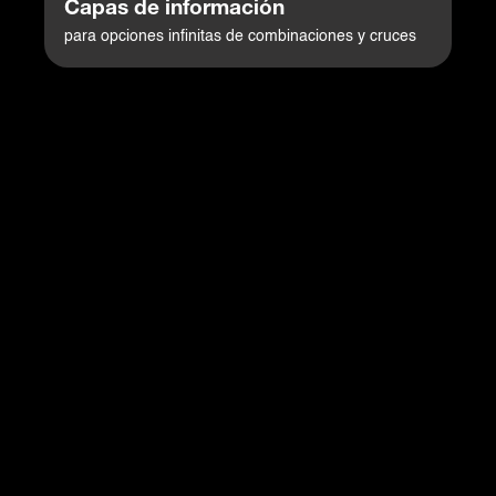
Capas de información
para opciones infinitas de combinaciones y cruces
Consulta especializada de infraestructura de Seguridad
Sanitaria, salud, inmunización y datos de pandemia
clasificados en