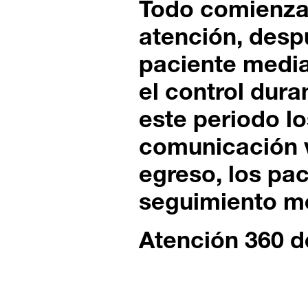
Todo comienza 
atención, despu
paciente media
el control dura
este periodo l
comunicación v
egreso, los pac
seguimiento m
Atención 360 d