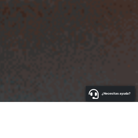
¿Necesitas ayuda?
a