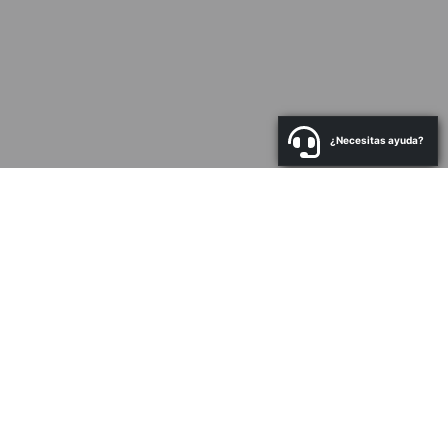
¿Necesitas ayuda?
a
N
Co