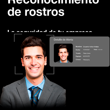
Reconocimiento
de rostros
La seguridad de tu empresa
tiene más de una cara
Hay personas imposibles de olvidar, pero ahora
podrás observar en tiempo real a cada individuo
presente en tus instalaciones. Con la función de
detección de rostros, al cargar fotografías integradas
a una lista blanca o negra, la plataforma las
identificará sobre el video en tiempo real y cada que
se detecte ese rostro serás notificado para accionar
el protocolo aplicable. Identifica desde clientes
importantes, personal en accesos al centro de trabajo