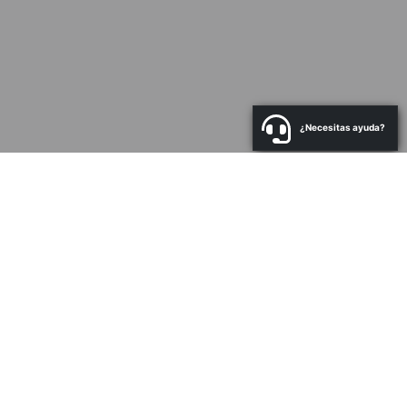
¿Necesitas ayuda?
a
N
Co