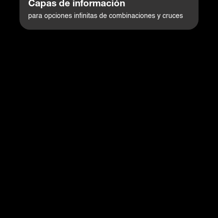
Capas de información
para opciones infinitas de combinaciones y cruces
Consulta especializada de infraestructura de Seguridad
Sanitaria, salud, inmunización y datos de pandemia
clasificados en