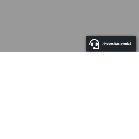
¿Necesitas ayuda?
a
N
Co