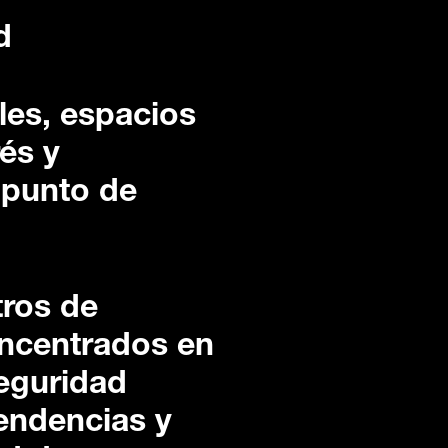
d
lles, espacios
és y
 punto de
tros de
oncentrados en
seguridad
pendencias y