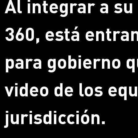
Al integrar a s
360, está entran
para gobierno q
video de los eq
jurisdicción.