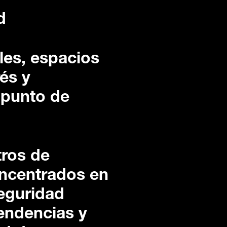
d
lles, espacios
és y
 punto de
tros de
oncentrados en
seguridad
pendencias y