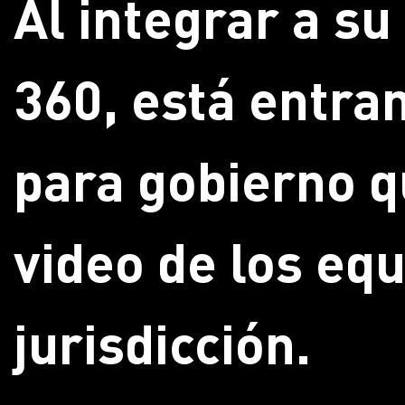
Al integrar a s
360, está entran
para gobierno q
video de los eq
jurisdicción.