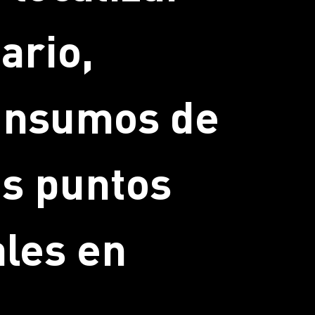
ario,
 insumos de
ás puntos
ales en