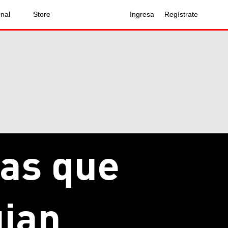
onal
Store
Ingresa
Regístrate
vas que
ujan