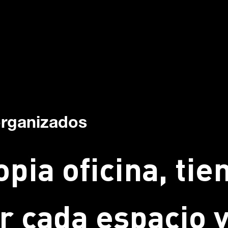
organizados
opia oficina, tie
r cada espacio y