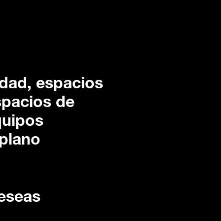
idad, espacios
spacios de
quipos
 plano
deseas