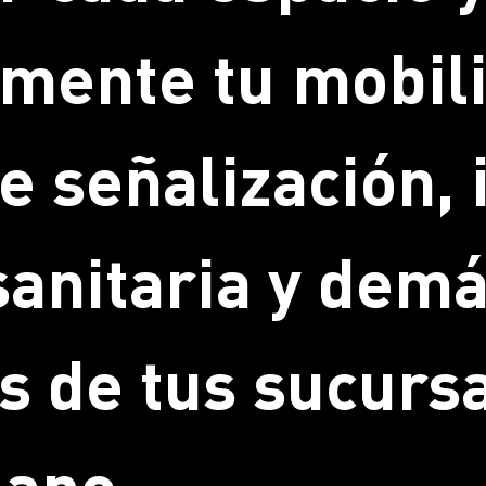
mente tu mobili
e señalización,
sanitaria y dem
s de tus sucurs
lano.