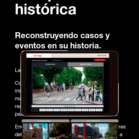
histórica
Reconstruyendo casos y
eventos en su historia.
La historia para recuperar eventos.
Conozca todo lo que ocurre en sus
instalaciones consultando el historial de
material registrado, alertas, detecciones
realizadas, conteos y más, de manera
particular, por vista o dependencia.
Encuentre los balances generales e indicadores
detectados por el análisis de video y acceda a