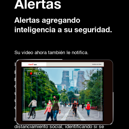
Alertas
Alertas agregando
inteligencia a su seguridad.
Su video ahora también le notifica.
Identifique comportamientos específicos y la
plataforma le notificará sobre la detección de
personas dentro del rango visual de sus
cámaras, realizando una captura y colocando
un marcador sobre el rostro de quien no esté
utilizando correctamente el cubrebocas o
cualquier otro elemento de protección.
Los analíticos cuentan con la detección de
distanciamiento social, identificando si se