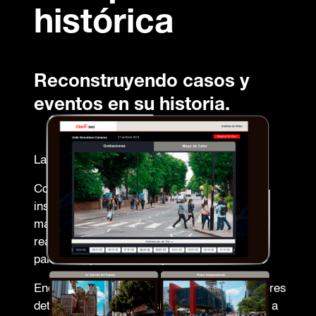
histórica
Reconstruyendo casos y
eventos en su historia.
La historia para recuperar eventos.
Conozca todo lo que ocurre en sus
instalaciones consultando el historial de
material registrado, alertas, detecciones
realizadas, conteos y más, de manera
particular, por vista o dependencia.
Encuentre los balances generales e indicadores
detectados por el análisis de video y acceda a