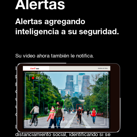
Alertas
Alertas agregando
inteligencia a su seguridad.
Su video ahora también le notifica.
Identifique comportamientos específicos y la
plataforma le notificará sobre la detección de
personas dentro del rango visual de sus
cámaras, realizando una captura y colocando
un marcador sobre el rostro de quien no esté
utilizando correctamente el cubrebocas o
cualquier otro elemento de protección.
Los analíticos cuentan con la detección de
distanciamiento social, identificando si se