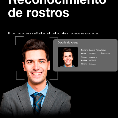
Reconocimiento
de rostros
La seguridad de tu empresa
tiene más de una cara
Hay personas imposibles de olvidar, pero ahora
podrás observar en tiempo real a cada individuo
presente en tus instalaciones. Con la función de
detección de rostros, al cargar fotografías integradas
a una lista blanca o negra, la plataforma las
identificará sobre el video en tiempo real y cada que
se detecte ese rostro serás notificado para accionar
el protocolo aplicable. Identifica desde clientes
importantes, personal en accesos al centro de trabajo