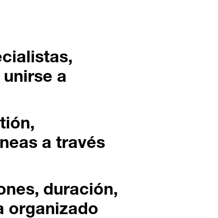
ialistas,
 unirse a
tión,
aneas a través
ones, duración,
a organizado