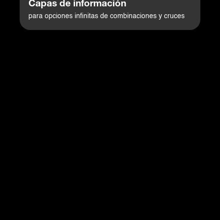
Capas de información
para opciones infinitas de combinaciones y cruces
Consulta especializada de infraestructura de Seguridad
Sanitaria, salud, inmunización y datos de pandemia
clasificados en