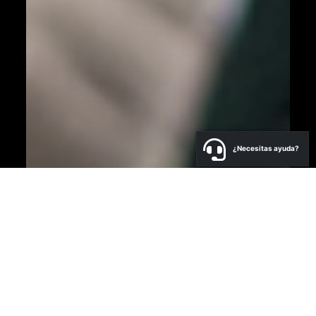
¿Necesitas ayuda?
a
N